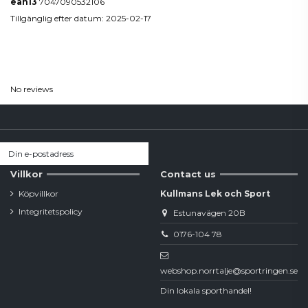
ean13
7047090532106
Tillgänglig efter datum:
2025-02-17
Reviews
(0)
No reviews
Villkor
Contact us
Köpvillkor
Kullmans Lek och Sport
Integritetspolicy
Estunavägen 20B
0176-104 78
webshop.norrtalje@sportringen.se
Din lokala sporthandel!