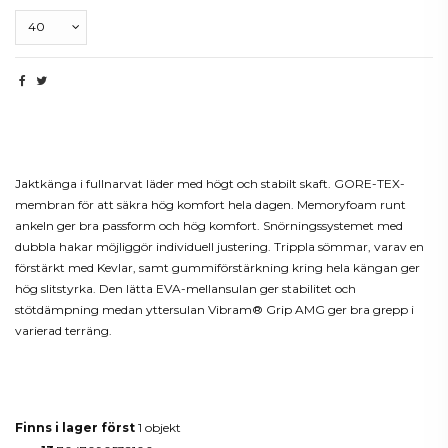
Beskrivning
Jaktkänga i fullnarvat läder med högt och stabilt skaft. GORE-TEX-
membran för att säkra hög komfort hela dagen. Memoryfoam runt
ankeln ger bra passform och hög komfort. Snörningssystemet med
dubbla hakar möjliggör individuell justering. Trippla sömmar, varav en
förstärkt med Kevlar, samt gummiförstärkning kring hela kängan ger
hög slitstyrka. Den lätta EVA-mellansulan ger stabilitet och
stötdämpning medan yttersulan Vibram® Grip AMG ger bra grepp i
varierad terräng.
Produktdetaljer
Finns i lager först
1 objekt