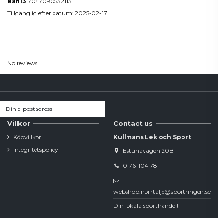
ean13
7047090532113
Tillgänglig efter datum:
2025-02-17
Reviews
(0)
No reviews
Villkor
Contact us
Köpvillkor
Kullmans Lek och Sport
Integritetspolicy
Estunavägen 20B
0176-104 78
webshop.norrtalje@sportringen.se
Din lokala sporthandel!