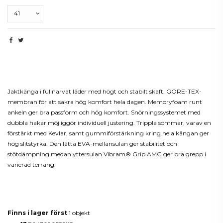
Beskrivning
Jaktkänga i fullnarvat läder med högt och stabilt skaft. GORE-TEX-
membran för att säkra hög komfort hela dagen. Memoryfoam runt
ankeln ger bra passform och hög komfort. Snörningssystemet med
dubbla hakar möjliggör individuell justering. Trippla sömmar, varav en
förstärkt med Kevlar, samt gummiförstärkning kring hela kängan ger
hög slitstyrka. Den lätta EVA-mellansulan ger stabilitet och
stötdämpning medan yttersulan Vibram® Grip AMG ger bra grepp i
varierad terräng.
Produktdetaljer
Finns i lager först
1 objekt