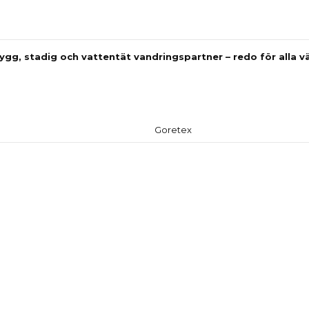
rygg, stadig och vattentät vandringspartner – redo för alla vä
Produktdetaljer
Goretex
Reviews
(0)