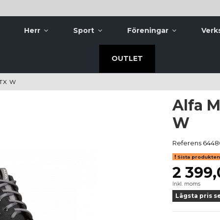
Herr
Sport
Föreningar
Verk
OUTLET
TX W
Alfa 
W
Referens
6448
Sista produkten 
2 399,
Inkl. moms
Lägsta pris s