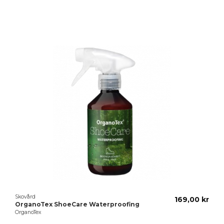
Du kanske också gillar
Skovård
169,00 kr
OrganoTex ShoeCare Waterproofing
OrganoTex