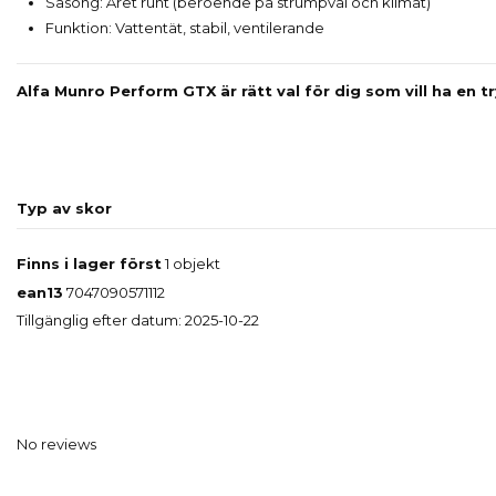
Säsong: Året runt (beroende på strumpval och klimat)
Funktion: Vattentät, stabil, ventilerande
Alfa Munro Perform GTX är rätt val för dig som vill ha en t
Typ av skor
Finns i lager först
1 objekt
ean13
7047090571112
Tillgänglig efter datum:
2025-10-22
No reviews