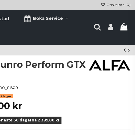
Önskelista (
0
)
Boka Service
stad
Munro Perform GTX
00_86419
i lager
00 kr
enaste 30 dagarna 2 399,00 kr