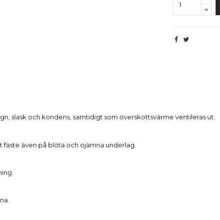
Beskrivning
 regn, slask och kondens, samtidigt som överskottsvärme ventileras ut.
t fäste även på blöta och ojämna underlag.
ning.
na.