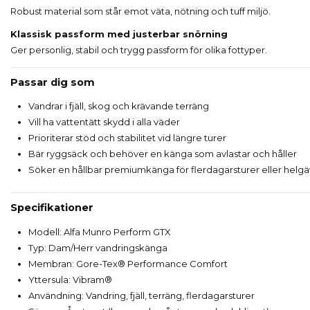
Robust material som står emot väta, nötning och tuff miljö.
Klassisk passform med justerbar snörning
Ger personlig, stabil och trygg passform för olika fottyper.
Passar dig som
Vandrar i fjäll, skog och krävande terräng
Vill ha vattentätt skydd i alla väder
Prioriterar stöd och stabilitet vid längre turer
Bär ryggsäck och behöver en känga som avlastar och håller
Söker en hållbar premiumkänga för flerdagarsturer eller helgä
Specifikationer
Modell: Alfa Munro Perform GTX
Typ: Dam/Herr vandringskänga
Membran: Gore-Tex® Performance Comfort
Yttersula: Vibram®
Användning: Vandring, fjäll, terräng, flerdagarsturer