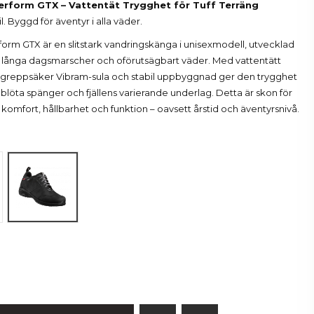
erform GTX – Vattentät Trygghet för Tuff Terräng
. Byggd för äventyr i alla väder.
form GTX är en slitstark vandringskänga i unisexmodell, utvecklad
ng, långa dagsmarscher och oförutsägbart väder. Med vattentätt
 greppsäker Vibram-sula och stabil uppbyggnad ger den trygghet
, blöta spänger och fjällens varierande underlag. Detta är skon för
komfort, hållbarhet och funktion – oavsett årstid och äventyrsnivå.
Black