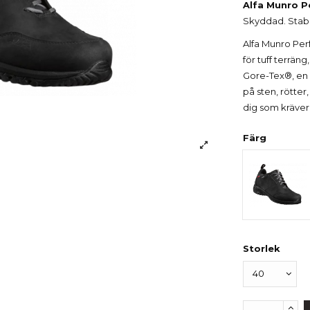
Alfa Munro P
Skyddad. Stabil
Alfa Munro Per
för tuff terrä
Gore-Tex®, en
på sten, rötter
dig som kräver 
Färg
Svart
Storlek