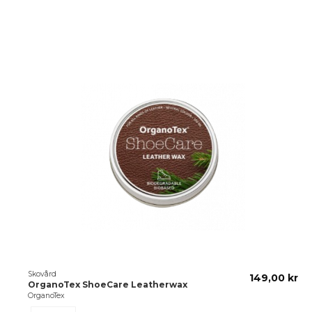
Skovård
149,00 kr
OrganoTex ShoeCare Leatherwax
OrganoTex