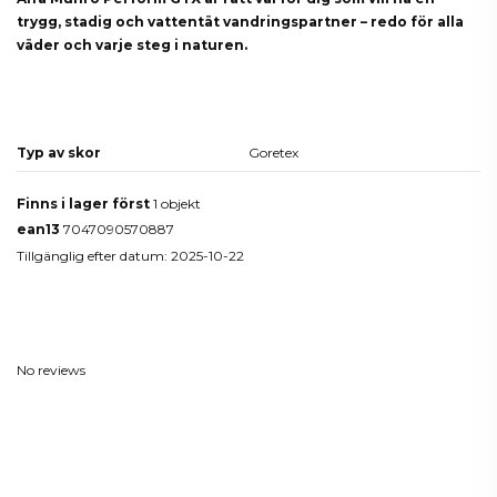
trygg, stadig och vattentät vandringspartner – redo för alla
väder och varje steg i naturen.
Produktdetaljer
Typ av skor
Goretex
Finns i lager först
1 objekt
ean13
7047090570887
Tillgänglig efter datum:
2025-10-22
Reviews
(0)
No reviews
Du kanske också gillar