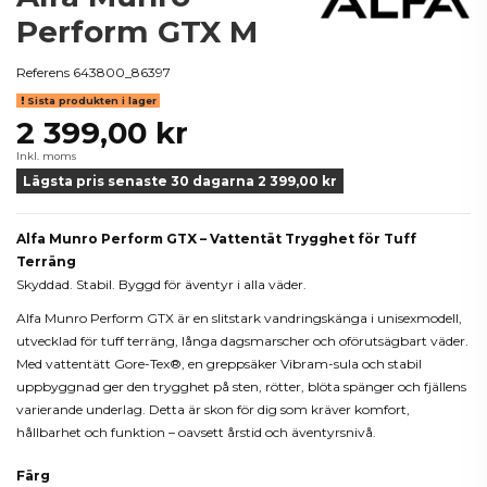
Perform GTX M
Referens
643800_86397
Sista produkten i lager
2 399,00 kr
Inkl. moms
Lägsta pris senaste 30 dagarna 2 399,00 kr
Alfa Munro Perform GTX – Vattentät Trygghet för Tuff
Terräng
Skyddad. Stabil. Byggd för äventyr i alla väder.
Alfa Munro Perform GTX är en slitstark vandringskänga i unisexmodell,
utvecklad för tuff terräng, långa dagsmarscher och oförutsägbart väder.
Med vattentätt Gore-Tex®, en greppsäker Vibram-sula och stabil
uppbyggnad ger den trygghet på sten, rötter, blöta spänger och fjällens
varierande underlag. Detta är skon för dig som kräver komfort,
hållbarhet och funktion – oavsett årstid och äventyrsnivå.
Färg