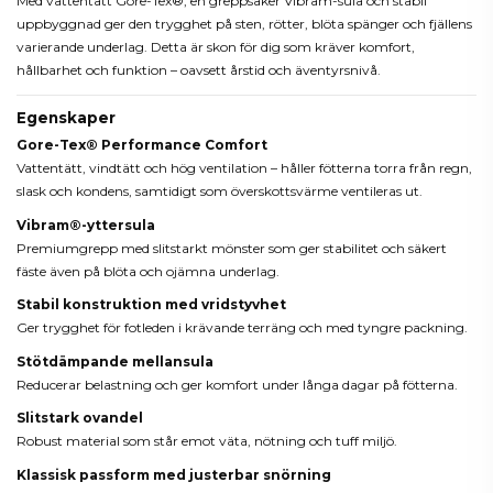
Med vattentätt Gore-Tex®, en greppsäker Vibram-sula och stabil
uppbyggnad ger den trygghet på sten, rötter, blöta spänger och fjällens
varierande underlag. Detta är skon för dig som kräver komfort,
hållbarhet och funktion – oavsett årstid och äventyrsnivå.
Egenskaper
Gore-Tex® Performance Comfort
Vattentätt, vindtätt och hög ventilation – håller fötterna torra från regn,
slask och kondens, samtidigt som överskottsvärme ventileras ut.
Vibram®-yttersula
Premiumgrepp med slitstarkt mönster som ger stabilitet och säkert
fäste även på blöta och ojämna underlag.
Stabil konstruktion med vridstyvhet
Ger trygghet för fotleden i krävande terräng och med tyngre packning.
Stötdämpande mellansula
Reducerar belastning och ger komfort under långa dagar på fötterna.
Slitstark ovandel
Robust material som står emot väta, nötning och tuff miljö.
Klassisk passform med justerbar snörning