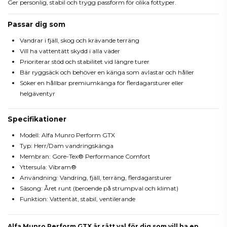
Ger personlig, stabil och trygg passform för olika fottyper.
Passar dig som
Vandrar i fjäll, skog och krävande terräng
Vill ha vattentätt skydd i alla väder
Prioriterar stöd och stabilitet vid längre turer
Bär ryggsäck och behöver en känga som avlastar och håller
Söker en hållbar premiumkänga för flerdagarsturer eller
helgäventyr
Specifikationer
Modell: Alfa Munro Perform GTX
Typ: Herr/Dam vandringskänga
Membran: Gore-Tex® Performance Comfort
Yttersula: Vibram®
Användning: Vandring, fjäll, terräng, flerdagarsturer
Säsong: Året runt (beroende på strumpval och klimat)
Funktion: Vattentät, stabil, ventilerande
Alfa Munro Perform GTX är rätt val för dig som vill ha en