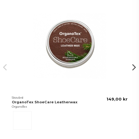
Skovård
149,00 kr
OrganoTex ShoeCare Leatherwax
OrganoTex
0