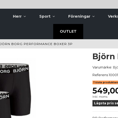
Herr
Sport
Föreningar
Verk
OUTLET
JÖRN BORG PERFORMANCE BOXER 3P
Björn
Varumärke:
Bj
Referens
1000
Sista produkten 
549,0
Inkl. moms
Lägsta pris s