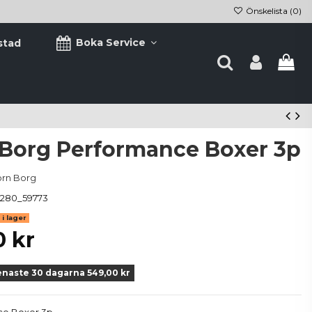
Önskelista (
0
)
Boka Service
stad
 Borg Performance Boxer 3p
örn Borg
1280_59773
i lager
0 kr
enaste 30 dagarna 549,00 kr