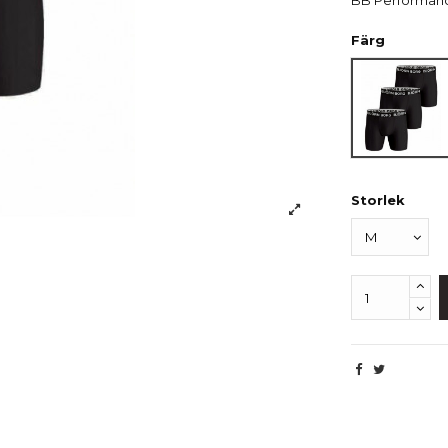
BB Performan
Färg
Svart
Storlek
Produktdetaljer