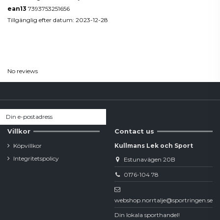
ean13
7393753251656
Tillgänglig efter datum:
2023-12-28
Reviews
(0)
No reviews
Villkor
Contact us
Köpvillkor
Kullmans Lek och Sport
Integritetspolicy
Estunavägen 20B
0176-104 78
webshop.norrtalje@sportringen.se
Din lokala sporthandel!