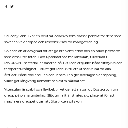
Beskrivning
Saucony Ride 18 är en neutral löparsko som passar perfekt för dem som
söker en väldämpad och responsiv sko för mängdträning.
Ovandelen är designad för att ge bra ventilation och en säker passform
som omsluter foten. Den uppdaterade mellansulan, tillverkad i
PWRRUN+ material, är baserad på TPU och erbjuder både slitstyrka och
temperaturtålighet – vilket gör Ride 18 till ett utmärkt val för alla
årstider. Både mellansulan och innersulan ger överlägsen dämpning,
vilket ger långvarig komfort och extra hållbarhet.
Yttersulan är stabil och flexibel, vilket ger ett naturligt löpsteg och bra
grepp på plana underlag. Slitgummit är strategiskt placerat för att
maximera greppet utan att öka vikten på skon.
Produktdetaljer