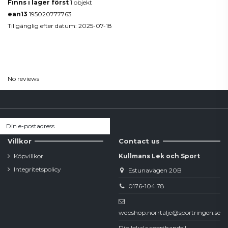
Finns i lager först
1 objekt
ean13
195020777763
Tillgänglig efter datum:
2025-07-18
Reviews
(0)
No reviews
Villkor
Contact us
Köpvillkor
Kullmans Lek och Sport
Integritetspolicy
Estunavägen 20B
0176-104 78
webshop.norrtalje@sportringen.se
Din lokala sporthandel!