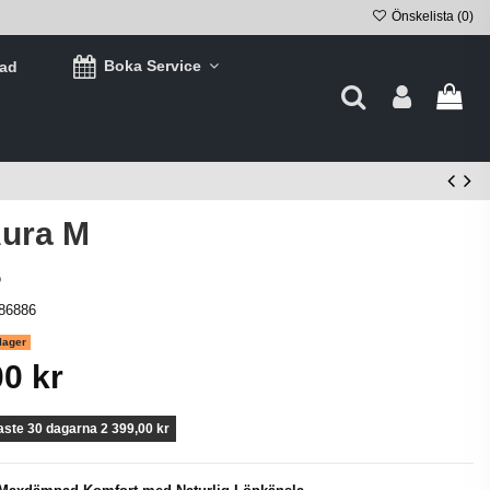
Önskelista (
0
)
Boka Service
tad
Aura M
o
86886
lager
00 kr
aste 30 dagarna 2 399,00 kr