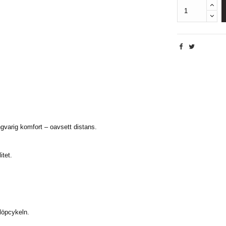
Beskrivning
varig komfort – oavsett distans.
itet.
löpcykeln.