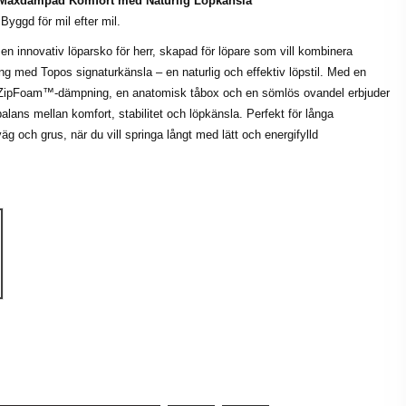
 Maxdämpad Komfort med Naturlig Löpkänsla
Byggd för mil efter mil.
en innovativ löparsko för herr, skapad för löpare som vill kombinera
 med Topos signaturkänsla – en naturlig och effektiv löpstil. Med en
ipFoam™-dämpning, en anatomisk tåbox och en sömlös ovandel erbjuder
alans mellan komfort, stabilitet och löpkänsla. Perfekt för långa
g och grus, när du vill springa långt med lätt och energifylld
arcoal