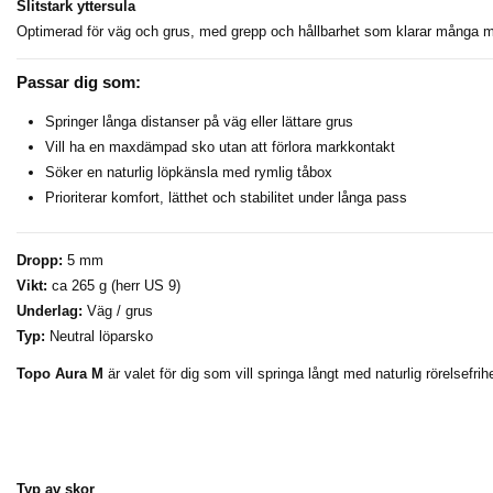
Slitstark yttersula
Optimerad för väg och grus, med grepp och hållbarhet som klarar många mi
Passar dig som:
Springer långa distanser på väg eller lättare grus
Vill ha en maxdämpad sko utan att förlora markkontakt
Söker en naturlig löpkänsla med rymlig tåbox
Prioriterar komfort, lätthet och stabilitet under långa pass
Dropp:
5 mm
Vikt:
ca 265 g (herr US 9)
Underlag:
Väg / grus
Typ:
Neutral löparsko
Topo Aura M
är valet för dig som vill springa långt med naturlig rörelsefri
Typ av skor