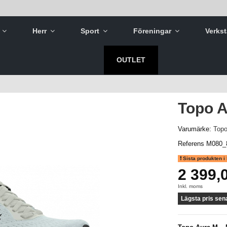
m
Herr
Sport
Föreningar
Verks
OUTLET
Topo 
Varumärke:
Top
Referens
M080_
Sista produkten i 
2 399,
Inkl. moms
Lägsta pris sen