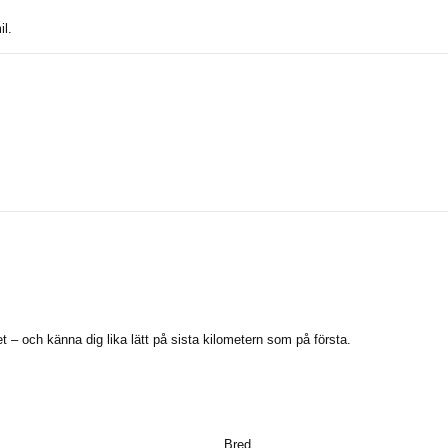
l.
het – och känna dig lika lätt på sista kilometern som på första.
Produktdetaljer
Bred