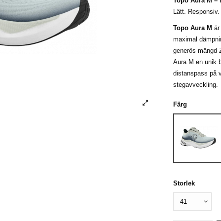
Topo Aura M –
Lätt. Responsiv. 
Topo Aura M
är 
maximal dämpning
generös mängd Z
Aura M en unik b
distanspass på vä
stegavveckling.
Färg
Grey/Ch
Storlek