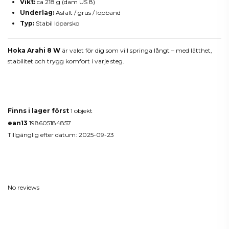
Vikt:
ca 218 g (dam US 8)
Underlag:
Asfalt / grus / löpband
Typ:
Stabil löparsko
Hoka Arahi 8 W
är valet för dig som vill springa långt – med lätthet,
stabilitet och trygg komfort i varje steg.
Produktdetaljer
Finns i lager först
1 objekt
ean13
198605184857
Tillgänglig efter datum:
2025-09-23
Reviews
(0)
No reviews
Du kanske också gillar