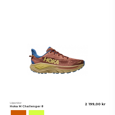
Kunder som köpt denna produkt
köpte också:
Löparskor
2 199,00 kr
Hoka M Challenger 8
Maple/Cardamom
Neon Hoka Citrus/Black