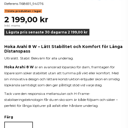
Referens
1168691_94076
Sista produkten i lager
2 199,00 kr
Inkl. moms
Lägsta pris senaste 30 dagarna 2 199,00 kr
Hoka Arahi 8 W – Lätt Stabilitet och Komfort för Långa
Distanspass
Ultralätt. Stabil. Bekväm för alla underlag.
Hoka Arahi 8 W
är en avancerad löparsko för dam, framtagen för
löpare som söker stabilitet utan att tumma på vikt eller komfort. Med
sin innovativa design och lättare konstruktion erbjuder skon en smidig
löpkänsla samtidigt som den ger pålitligt stöd vid varje steg.
Tack vare den responsiva mellansulan och H-Frame-
stabiliseringsteknologin får du en sko som är både följsam och säker –
perfekt för långa löpturer på asfalt eller hårdare underlag.
Färg
Oyster/Mushroom