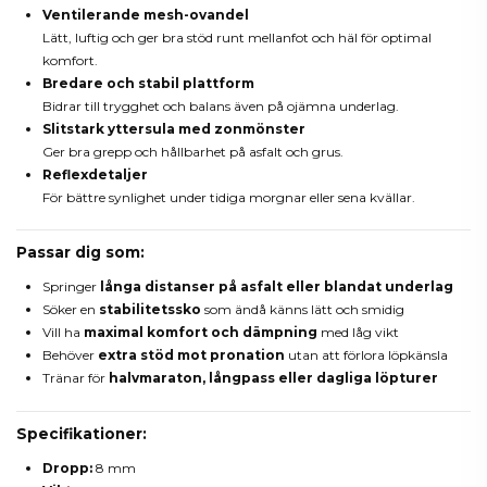
Ventilerande mesh-ovandel
Lätt, luftig och ger bra stöd runt mellanfot och häl för optimal
komfort.
Bredare och stabil plattform
Bidrar till trygghet och balans även på ojämna underlag.
Slitstark yttersula med zonmönster
Ger bra grepp och hållbarhet på asfalt och grus.
Reflexdetaljer
För bättre synlighet under tidiga morgnar eller sena kvällar.
Passar dig som:
Springer
långa distanser på asfalt eller blandat underlag
Söker en
stabilitetssko
som ändå känns lätt och smidig
Vill ha
maximal komfort och dämpning
med låg vikt
Behöver
extra stöd mot pronation
utan att förlora löpkänsla
Tränar för
halvmaraton, långpass eller dagliga löpturer
Specifikationer:
Dropp:
8 mm