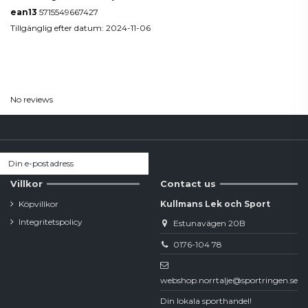
ean13
5715549667427
Tillgänglig efter datum:
2024-11-06
Reviews
(0)
No reviews
Villkor
Contact us
Köpvillkor
Kullmans Lek och Sport
Integritetspolicy
Estunavägen 20B
0176-104 78
webshop.norrtalje@sportringen.se
Din lokala sporthandel!