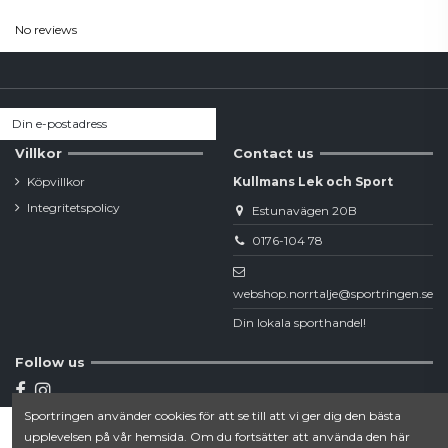
No reviews
Villkor
Contact us
Köpvillkor
Kullmans Lek och Sport
Integritetspolicy
Estunavägen 20B
0176-104 78
webshop.norrtalje@sportringen.se
Din lokala sporthandel!
Follow us
Sportringen använder cookies för att se till att vi ger dig den bästa
Newsletter
upplevelsen på vår hemsida. Om du fortsätter att använda den här
Lägg till i varukorgen