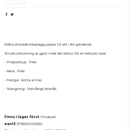
Beskrivning
Detta stickade basplagg passar till allt i din garderob.
Strukturstickning är gjort med lätt textur för en exklusiv look.
- Produkttyp : Piké
- Neck : Piké
- Manga : Korta ärmar
- Stängning : Halvlångt blixtlås
Produktdetaljer
Finns i lager först
1 Produkt
ean13
5715509036362