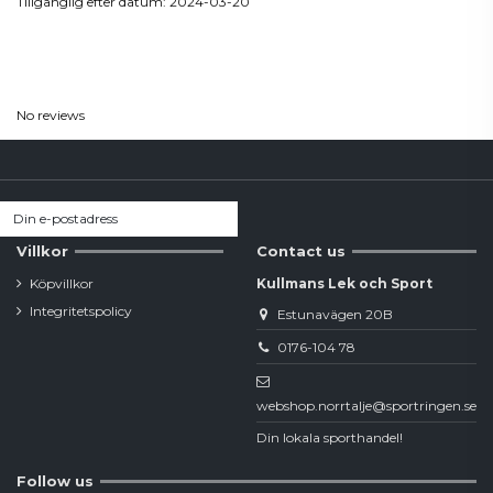
Tillgänglig efter datum:
2024-03-20
Reviews
(0)
No reviews
Villkor
Contact us
Köpvillkor
Kullmans Lek och Sport
Integritetspolicy
Estunavägen 20B
0176-104 78
webshop.norrtalje@sportringen.se
Din lokala sporthandel!
Follow us