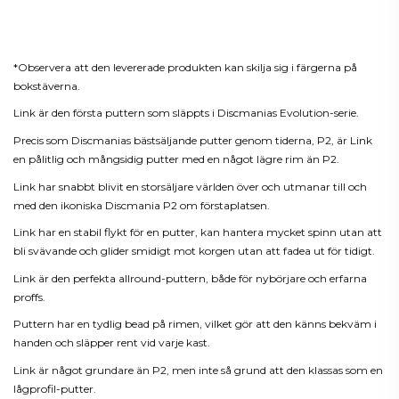
Beskrivning
*Observera att den levererade produkten kan skilja sig i färgerna på
bokstäverna.
Link är den första puttern som släppts i Discmanias Evolution-serie.
Precis som Discmanias bästsäljande putter genom tiderna, P2, är Link
en pålitlig och mångsidig putter med en något lägre rim än P2.
Link har snabbt blivit en storsäljare världen över och utmanar till och
med den ikoniska Discmania P2 om förstaplatsen.
Link har en stabil flykt för en putter, kan hantera mycket spinn utan att
bli svävande och glider smidigt mot korgen utan att fadea ut för tidigt.
Link är den perfekta allround-puttern, både för nybörjare och erfarna
proffs.
Puttern har en tydlig bead på rimen, vilket gör att den känns bekväm i
handen och släpper rent vid varje kast.
Link är något grundare än P2, men inte så grund att den klassas som en
lågprofil-putter.