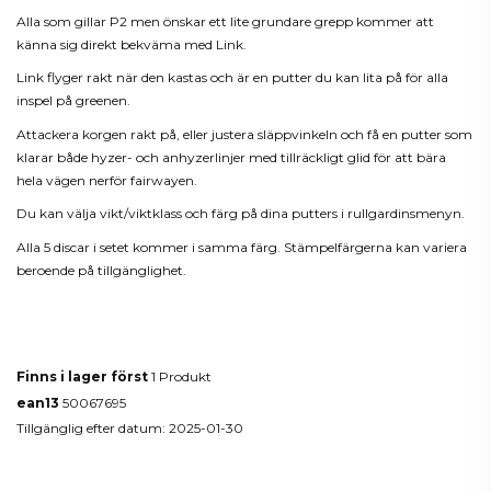
Alla som gillar P2 men önskar ett lite grundare grepp kommer att
känna sig direkt bekväma med Link.
Link flyger rakt när den kastas och är en putter du kan lita på för alla
inspel på greenen.
Attackera korgen rakt på, eller justera släppvinkeln och få en putter som
klarar både hyzer- och anhyzerlinjer med tillräckligt glid för att bära
hela vägen nerför fairwayen.
Du kan välja vikt/viktklass och färg på dina putters i rullgardinsmenyn.
Alla 5 discar i setet kommer i samma färg. Stämpelfärgerna kan variera
beroende på tillgänglighet.
Produktdetaljer
Finns i lager först
1 Produkt
ean13
50067695
Tillgänglig efter datum:
2025-01-30