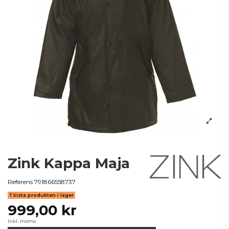
Zink Kappa Maja
Referens
791866558737
Sista produkten i lager
999,00 kr
Inkl. moms