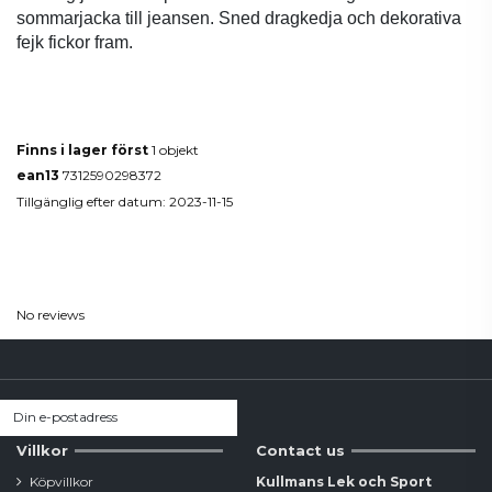
sommarjacka till jeansen. Sned dragkedja och dekorativa
fejk fickor fram.
Produktdetaljer
Finns i lager först
1 objekt
ean13
7312590298372
Tillgänglig efter datum:
2023-11-15
Reviews
(0)
No reviews
Villkor
Contact us
Köpvillkor
Kullmans Lek och Sport