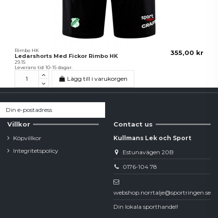
Rimbo HK
355,00 kr
Ledarshorts Med Fickor Rimbo HK
29.15
Leverans tid 10-15 dagar.
Lägg till i varukorgen
Villkor
Contact us
Köpvillkor
Kullmans Lek och Sport
Integritetspolicy
Estunavägen 20B
0176-104 78
webshop.norrtalje@sportringen.se
Din lokala sporthandel!