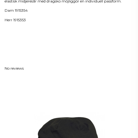
elastisk midjeresår med dragsko möjliggör en individuell passform.
Dam 1915354
Herr 1915353
Produktdetaljer
Reviews
(0)
No reviews
Kunder som köpt denna produkt
köpte också: