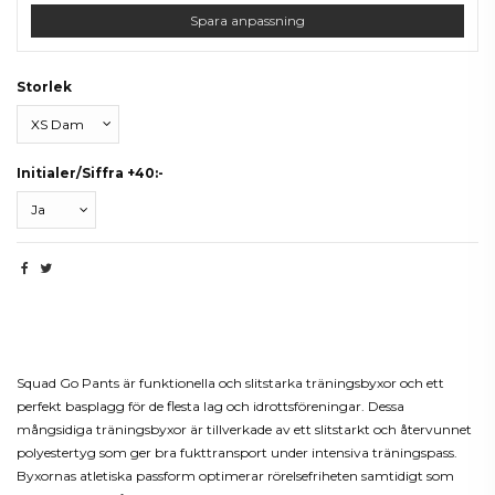
Spara anpassning
Storlek
Initialer/Siffra +40:-
Beskrivning
Squad Go Pants är funktionella och slitstarka träningsbyxor och ett
perfekt basplagg för de flesta lag och idrottsföreningar. Dessa
mångsidiga träningsbyxor är tillverkade av ett slitstarkt och återvunnet
polyestertyg som ger bra fukttransport under intensiva träningspass.
Byxornas atletiska passform optimerar rörelsefriheten samtidigt som