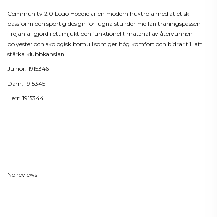
Community 2.0 Logo Hoodie är en modern huvtröja med atletisk
passform och sportig design för lugna stunder mellan träningspassen.
Tröjan är gjord i ett mjukt och funktionellt material av återvunnen
polyester och ekologisk bomull som ger hög komfort och bidrar till att
stärka klubbkänslan
Junior: 1915346
Dam: 1915345
Herr: 1915344
Produktdetaljer
Reviews
(0)
No reviews
Kunder som köpt denna produkt