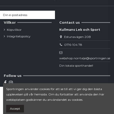
Villkor
Contact us
Köpvillkor
Kullmans Lek och Sport
Integritetspolicy
Estunavägen 20B
0176-104 78
webshop.norrtalje@sportringen.se
Din lokala sporthandel!
Follow us
Sportringen använder cookies för att se till att vi ger dig den bästa
Newsletter
upplevelsen på vår hemsida. Om du fortsätter att använda den här
Lägg till i varukorgen
webbplatsen godkänner du användandet av cookies.
Accept