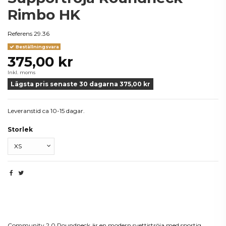
Rimbo HK
Referens
29.36
Beställningsvara
375,00 kr
Inkl. moms
Lägsta pris senaste 30 dagarna 375,00 kr
Leveranstid ca 10-15 dagar.
Storlek
Beskrivning
Community 2.0 Roundneck är en modern svettiströja med sportig