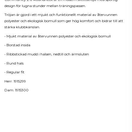
design för lugna stunder mellan träningspassen.
Tröjan är gjord i ett mjukt och funktionellt material av återvunnen
polyester och ekologisk bomull som ger hög komfort och bidrar till att
stärka klubbkänslan.
• Mjukt material av återvunnen polyester och ekologisk bomull
• Borstad insida
• Ribbstickad mudd i halsen, nedtill och ärmsluten
• Rund hals
• Regular fit
Herr: 1915299
Dam: 1915300
Produktdetaljer
Reviews
(0)