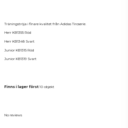
Beskrivning
Träningströja i finare kvalitet från Adidas Tiroserie.
Herr KB1355 Röd
Herr KB1348 Svart
Junior KB1315 Röd
Junior KB1319 Svart
Produktdetaljer
Finns i lager först
10 objekt
Reviews
(0)
No reviews