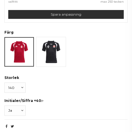
valfritt
max 250 tecken
Spara anpassning
Färg
Röd
Svart
Storlek
Initialer/Siffra +40:-