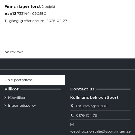
Finns i lager först
2 objekt
ean13
7331444090580
Tillgänglig efter datum:
2025-02-27
Reviews
(0)
No reviews
Villkor
Contact us
Köpvillkor
Kullmans Lek och Sport
Integritetspolicy
Estunavägen 20B
0176-104 78
webshop.norrtalje@sportringen.se