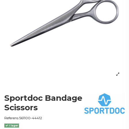
Sportdoc Bandage
Scissors
Referens
561100-44412
I lager