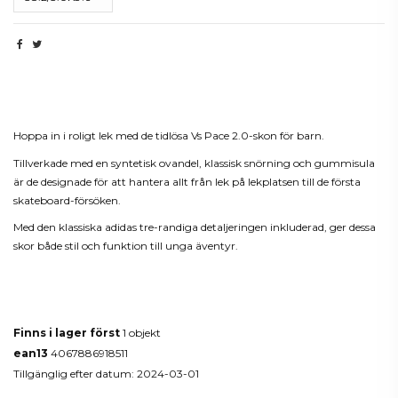
Beskrivning
Hoppa in i roligt lek med de tidlösa Vs Pace 2.0-skon för barn.
Tillverkade med en syntetisk ovandel, klassisk snörning och gummisula
är de designade för att hantera allt från lek på lekplatsen till de första
skateboard-försöken.
Med den klassiska adidas tre-randiga detaljeringen inkluderad, ger dessa
skor både stil och funktion till unga äventyr.
Produktdetaljer
Finns i lager först
1 objekt
ean13
4067886918511
Tillgänglig efter datum:
2024-03-01