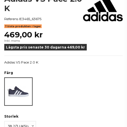
K
Referens
IE3465_63675
Sista produkten i lager
469,00 kr
Inkl. moms
Lägsta pris senaste 30 dagarna 469,00 kr
Adidas VS Pace 2.0 K
Färg
Blå
Storlek