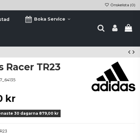
Önskelista (
0
)
Boka Service
stad
s Racer TR23
7_64135
0 kr
enaste 30 dagarna 879,00 kr
TR23