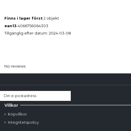
Finns i lager först
2 objekt
ean13
4066756064303
Tillgänglig efter datum:
2024-03-08
No reviews
Villkor
Köpvillkor
Integritetspolicy