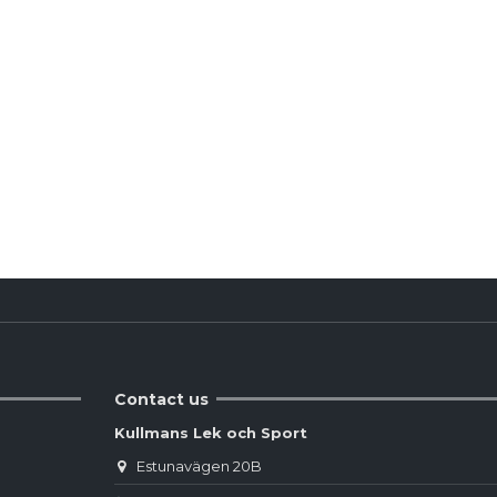
Produktdetaljer
Reviews
(0)
Contact us
Kullmans Lek och Sport
Estunavägen 20B