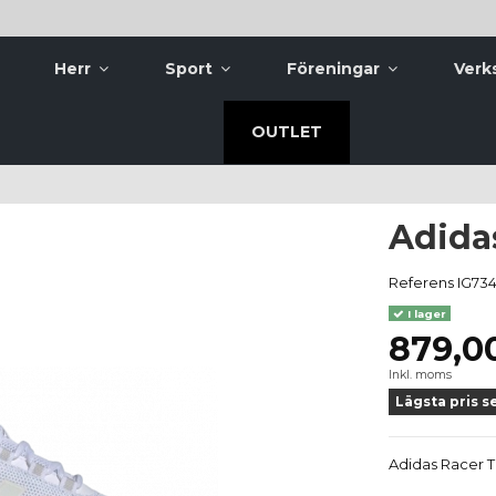
Herr
Sport
Föreningar
Verk
OUTLET
Adida
Referens
IG734
I lager
879,0
Inkl. moms
Lägsta pris s
Adidas Racer 