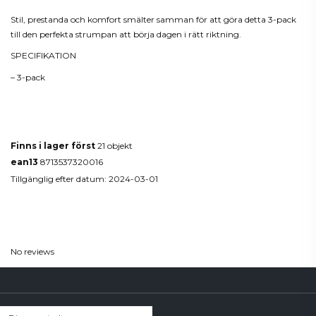
Stil, prestanda och komfort smälter samman för att göra detta 3-pack
till den perfekta strumpan att börja dagen i rätt riktning.
SPECIFIKATION
– 3-pack
Produktdetaljer
Finns i lager först
21 objekt
ean13
8713537320016
Tillgänglig efter datum:
2024-03-01
Reviews
(0)
No reviews