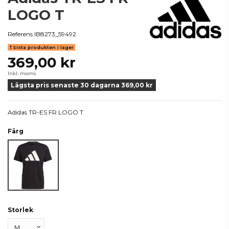
LOGO T
Referens
IB8273_59492
Sista produkten i lager
369,00 kr
Inkl. moms
Lägsta pris senaste 30 dagarna 369,00 kr
Adidas TR-ES FR LOGO T
Färg
Svart
Storlek