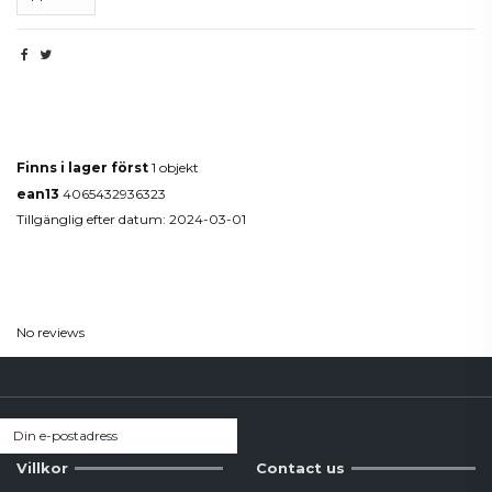
Produktdetaljer
Finns i lager först
1 objekt
ean13
4065432936323
Tillgänglig efter datum:
2024-03-01
Reviews
(0)
No reviews
Villkor
Contact us