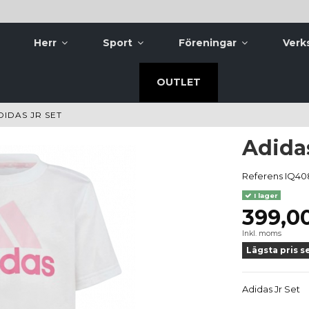
Herr
Sport
Föreningar
Verk
OUTLET
DIDAS JR SET
Adidas
Referens
IQ40
I lager
399,00
Inkl. moms
Lägsta pris s
Adidas Jr Set