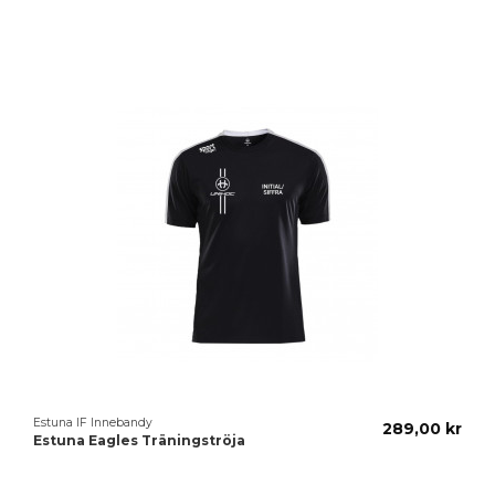
der som köpt denna produkt köpte oc
Estuna IF Innebandy
289,00 kr
Estuna Eagles Träningströja