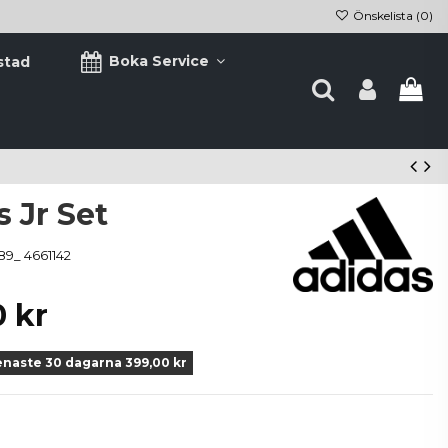
Önskelista (
0
)
Boka Service
stad
 Jr Set
89_ 4661142
 kr
enaste 30 dagarna 399,00 kr