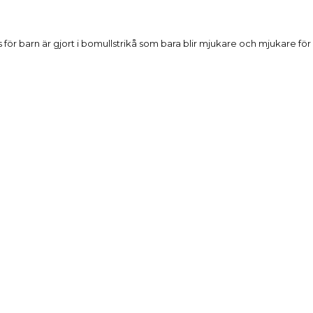
Beskrivning
s för barn är gjort i bomullstrikå som bara blir mjukare och mjukare fö
Produktdetaljer
Reviews
(0)