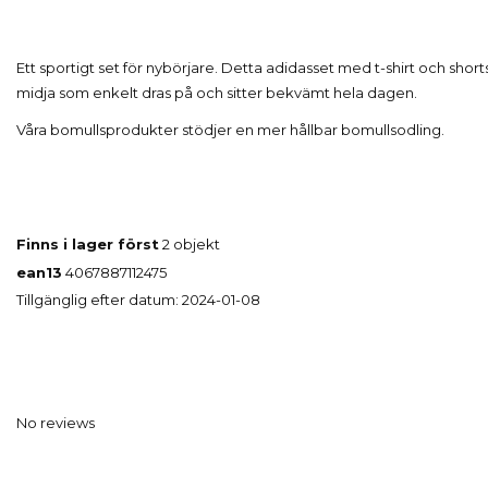
Ett sportigt set för nybörjare. Detta adidasset med t-shirt och short
midja som enkelt dras på och sitter bekvämt hela dagen.
Våra bomullsprodukter stödjer en mer hållbar bomullsodling.
Finns i lager först
2 objekt
ean13
4067887112475
Tillgänglig efter datum:
2024-01-08
No reviews