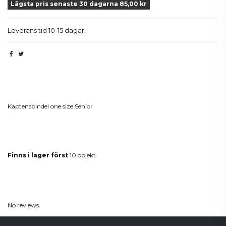
Lägsta pris senaste 30 dagarna 85,00 kr
Leverans tid 10-15 dagar.
Beskrivning
Kaptensbindel one size Senior
Produktdetaljer
Finns i lager först
10 objekt
Reviews
(0)
No reviews