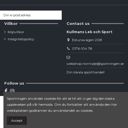
Villkor
Contact us
Köpvillkor
Kullmans Lek och Sport
Integritetspolicy
Estunavägen 20B
0176-104 78
webshop.norrtalje@sportringen.se
Din lokala sporthandel!
Follow us
Sportringen använder cookies för att se till att vi ger dig den bästa
Newsletter
upplevelsen på vår hemsida. Om du fortsätter att använda den här
Lägg till i varukorgen
webbplatsen godkänner du användandet av cookies.
Accept