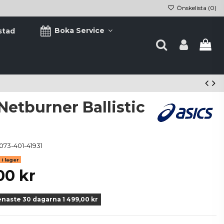
Önskelista (
0
)
Boka Service
stad
Netburner Ballistic
073-401-41931
i lager
00 kr
enaste 30 dagarna 1 499,00 kr