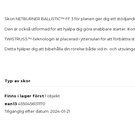
Skon NETBURNER BALLISTIC™ FF 3 för planen ger dig ett stödjande 
Den är också utformad för att hjälpa dig göra snabbare starter. 
TWISTRUSS™-teknologin är placerad i yttersulan för att förbättra stab
Detta hjälper dig att bibehålla din rörelse både vid in- och utsvänga
Typ av skor
Finns i lager först
1 objekt
ean13
4550456131170
Tillgänglig efter datum:
2024-01-21