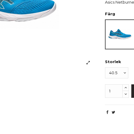
Asics Netburner
Färg
Blå
Storlek