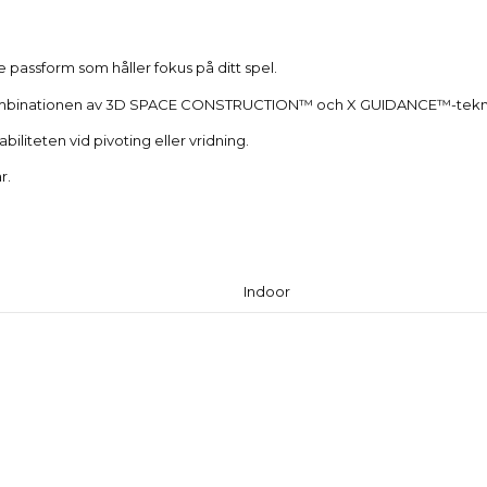
Beskrivning
passform som håller fokus på ditt spel.
Kombinationen av 3D SPACE CONSTRUCTION™ och X GUIDANCE™-teknologin
iliteten vid pivoting eller vridning.
r.
Produktdetaljer
Indoor
Reviews
(0)