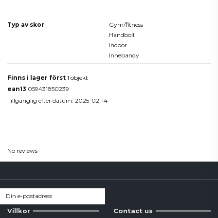
Produktdetaljer
Typ av skor
Gym/fitness
Handboll
Indoor
Innebandy
Finns i lager först
1 objekt
ean13
059431850239
Tillgänglig efter datum:
2025-02-14
Reviews
(0)
No reviews
Villkor
Contact us