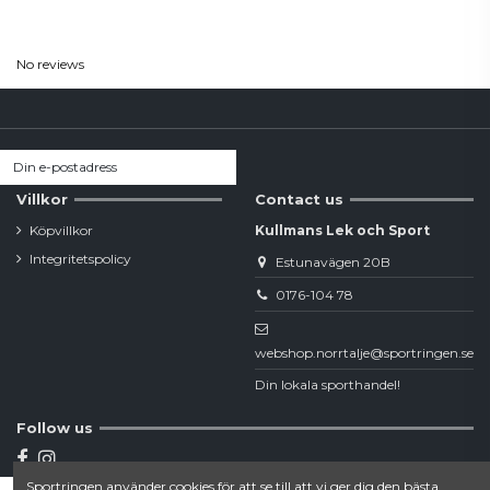
Reviews
(0)
No reviews
Villkor
Contact us
Köpvillkor
Kullmans Lek och Sport
Integritetspolicy
Estunavägen 20B
0176-104 78
webshop.norrtalje@sportringen.se
Din lokala sporthandel!
Follow us
Sportringen använder cookies för att se till att vi ger dig den bästa