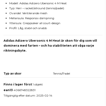
Modell: Adidas Adizero Ubersonic 4 M Heat
Typ: Herr – racket/allround (tennis/padel)
Ovandel: Ventilerande mesh
Mellansula: Responsiv dämpning
Yttersula: Greppsäker all court-design
Profil: Låg, stabil och snabb
Adidas Adizero Ubersonic 4 M Heat är skon för dig som vill
dominera med farten – och ha stabiliteten att våga varje
riktningsbyte.
Produktdetaljer
Typ av skor
Tennis/Padel
Finns i lager först
1 objekt
ean13
4066748322831
Tillgänglig efter datum:
2025-02-14