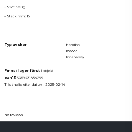
– Vikt: 300g
– Stack mm: 15
Produktdetaljer
Typ av skor
Handboll
Indoor
Innebandy
Finns i lager först
1 objekt
ean13
5059431854299
Tillgänglig efter datum:
2025-02-14
Reviews
(0)
No reviews