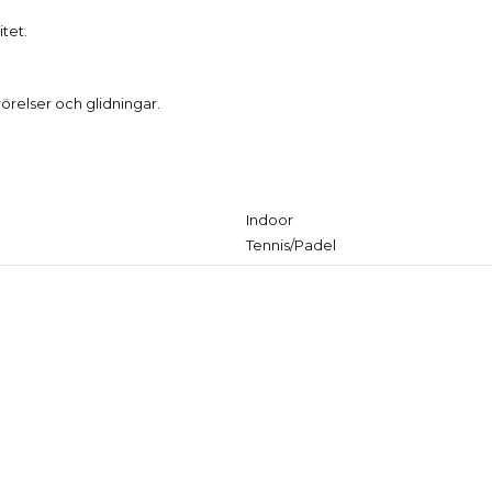
tet.
örelser och glidningar.
Produktdetaljer
Indoor
Tennis/Padel
Reviews
(0)