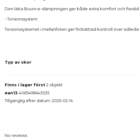
Den lätta Bounce-dämpningen ger både extra komfort och flexibili
- Torsionssystem
Torsionssystemet i mellanfoten ger förbättrad kontroll över sidledsr
Typ av skor
Finns i lager först
2 objekt
ean13
4065418643535
Tillgänglig efter datum:
2025-02-14
No reviews