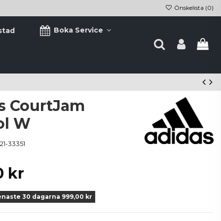
Önskelista (
0
)
Boka Service
stad
s CourtJam
ol W
21-33351
0 kr
enaste 30 dagarna 999,00 kr