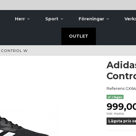
Herr
Sport
Föreningar
Verk
OUTLET
 CONTROL W
Adida
Contr
Referens
GX64
I lager
999,0
Inkl. moms
Lägsta pris s