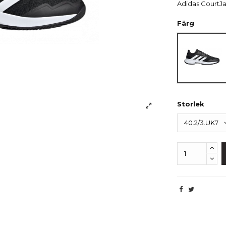
Adidas CourtJ
Färg
Svart
Storlek