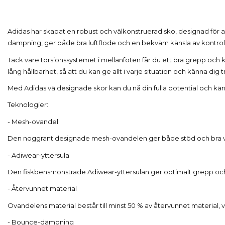
Adidas har skapat en robust och välkonstruerad sko, designad för 
dämpning, ger både bra luftflöde och en bekväm känsla av kontroll 
Tack vare torsionssystemet i mellanfoten får du ett bra grepp och kon
lång hållbarhet, så att du kan ge allt i varje situation och känna dig tr
Med Adidas väldesignade skor kan du nå din fulla potential och känna
Teknologier:
- Mesh-ovandel
Den noggrant designade mesh-ovandelen ger både stöd och bra ve
- Adiwear-yttersula
Den fiskbensmönstrade Adiwear-yttersulan ger optimalt grepp och 
- Återvunnet material
Ovandelens material består till minst 50 % av återvunnet material, vil
- Bounce-dämpning