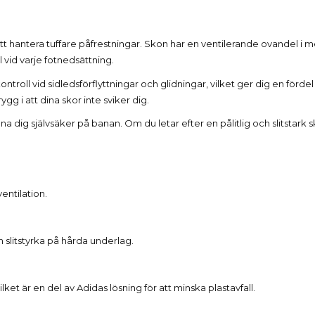
Beskrivning
att hantera tuffare påfrestningar. Skon har en ventilerande ovandel 
vid varje fotnedsättning.
troll vid sidledsförflyttningar och glidningar, vilket ger dig en förde
ygg i att dina skor inte sviker dig.
 dig självsäker på banan. Om du letar efter en pålitlig och slitstark s
ntilation.
slitstyrka på hårda underlag.
ket är en del av Adidas lösning för att minska plastavfall.