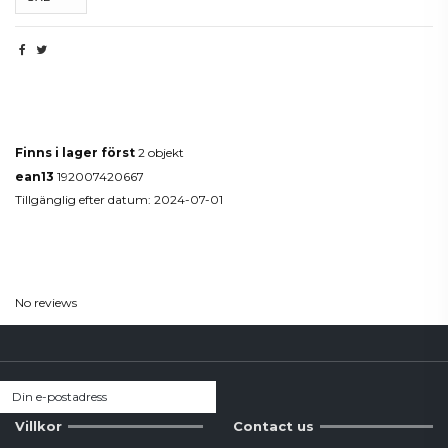
Produktdetaljer
Finns i lager först
2 objekt
ean13
192007420667
Tillgänglig efter datum:
2024-07-01
Reviews
(0)
No reviews
Villkor
Contact us