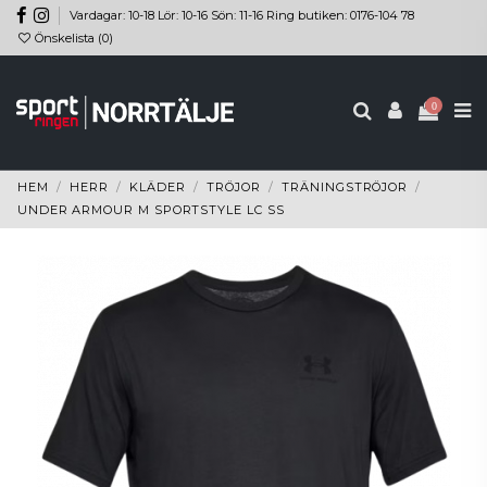
Vardagar: 10-18 Lör: 10-16 Sön: 11-16 Ring butiken: 0176-104 78
Önskelista (
0
)
0
HEM
HERR
KLÄDER
TRÖJOR
TRÄNINGSTRÖJOR
UNDER ARMOUR M SPORTSTYLE LC SS