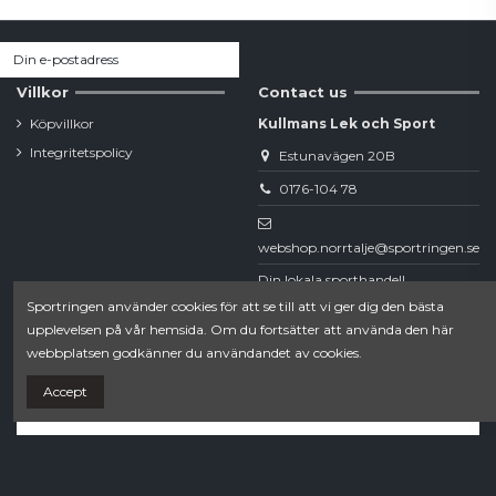
Villkor
Contact us
Köpvillkor
Kullmans Lek och Sport
Integritetspolicy
Estunavägen 20B
0176-104 78
webshop.norrtalje@sportringen.se
Din lokala sporthandel!
Sportringen använder cookies för att se till att vi ger dig den bästa
Follow us
upplevelsen på vår hemsida. Om du fortsätter att använda den här
webbplatsen godkänner du användandet av cookies.
Accept
Newsletter