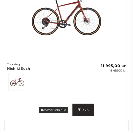
Trekking
11 995,00 kr
Nishiki Rush
13 495,00 kr
Röd
OK
Avmarkera alla