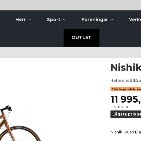
Herr
Sport
Föreningar
Verk
OUTLET
Nishi
Referens
91625
Sista produkten 
11 995
Inkl. moms
Lägsta pris s
Nishiki Rush D