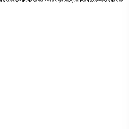
ästa terrängfunktionerna hos en gravelcykel med komforten från en