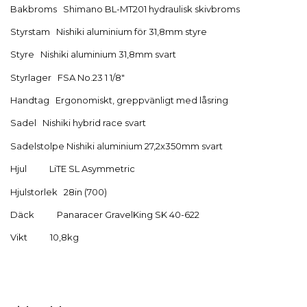
Bakbroms
Shimano BL-MT201 hydraulisk skivbroms
Styrstam
Nishiki aluminium för 31,8mm styre
Styre
Nishiki aluminium 31,8mm svart
Styrlager
FSA No.23 1 1/8"
Handtag
Ergonomiskt, greppvänligt med låsring
Sadel
Nishiki hybrid race svart
Sadelstolpe Nishiki aluminium 27,2x350mm svart
Hjul
LiTE SL Asymmetric
Hjulstorlek
28in (700)
Däck
Panaracer GravelKing SK 40-622
Vikt
10,8kg