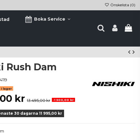
Önskelista (
0
)
Boka Service
stad
ki Rush Dam
4119
i lager
,00 kr
13 495,00 kr
-1 500,00 kr
enaste 30 dagarna 11 995,00 kr
am