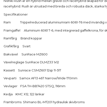
Nishiki Rush är en hybrid mellan gravel och racehybrid skapad för
racehybrid. Rush är utrustad med breda och robusta däck, starka h
Specifikationer
Ram
Trippelreducerad aluminiumram 6061-T6 med invändig va
Framgaffel Aluminium 6061 T-6, med integrerad gaffelkrona, för ski
Ramfãrg
Bränd koppar
Grafikfãrg
Svart
Bakväxel
SunRace MZ600
Växelreglage SunRace DLMZ33 1x12
Kassett
Sunrace CSMZ601 12sp 11-51T
Vevparti
Samox AF13 46T Narrow/Wide 170mm
Vevlager
FSA TH-BB7420 STSQ, 116mm
Kedja
KMC X12, 122 länkar
Frambroms Shimano BL-MT201 hydraulisk skivbroms