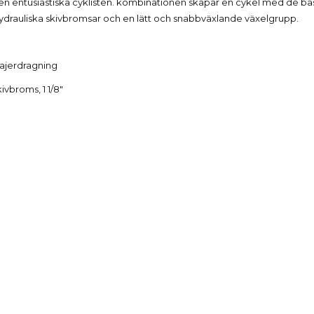
 den entusiastiska cyklisten. kombinationen skapar en cykel med de b
ydrauliska skivbromsar och en lätt och snabbväxlande växelgrupp.
jerdragning
vbroms, 1 1/8"