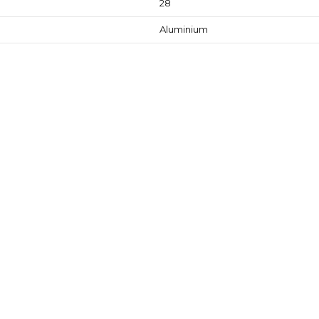
28
Aluminium
Reviews
(0)
der som köpt denna produkt köpte oc