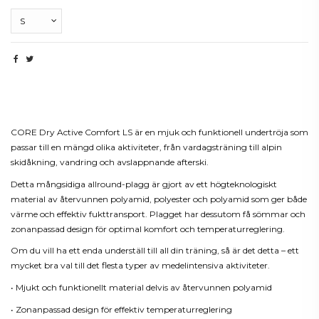
Beskrivning
CORE Dry Active Comfort LS är en mjuk och funktionell undertröja som
passar till en mängd olika aktiviteter, från vardagsträning till alpin
skidåkning, vandring och avslappnande afterski.
Detta mångsidiga allround-plagg är gjort av ett högteknologiskt
material av återvunnen polyamid, polyester och polyamid som ger både
värme och effektiv fukttransport. Plagget har dessutom få sömmar och
zonanpassad design för optimal komfort och temperaturreglering.
Om du vill ha ett enda underställ till all din träning, så är det detta – ett
mycket bra val till det flesta typer av medelintensiva aktiviteter.
• Mjukt och funktionellt material delvis av återvunnen polyamid
• Zonanpassad design för effektiv temperaturreglering