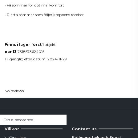
• Få sömmar för optimal komfort
• Platta sömmar som följer kroppens rörelser
Produktdetaljer
Finns i lager först
1 objekt
ean13
7318573624015
Tillgänglig efter datum:
2024-11-29
Reviews
(0)
No reviews
Villkor
Contact us
Köpvillkor
Kullmans Lek och Sport