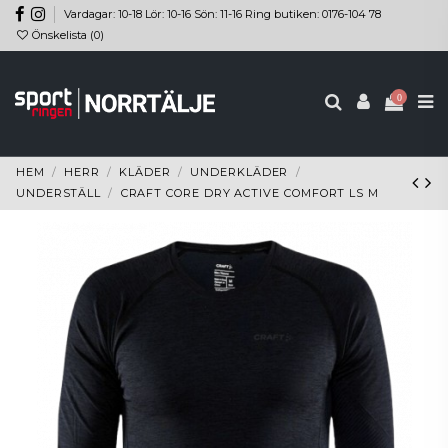
Vardagar: 10-18 Lör: 10-16 Sön: 11-16 Ring butiken: 0176-104 78
Önskelista (
0
)
0
HEM
HERR
KLÄDER
UNDERKLÄDER
UNDERSTÄLL
CRAFT CORE DRY ACTIVE COMFORT LS M