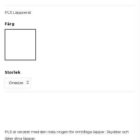
PL3 Läppcerat
Färg
Vit
Storlek
Beskrivning
PL3 är ceratet med den röda ringen för ömtåliga läppar. Skyddar och
läker dina läppar.