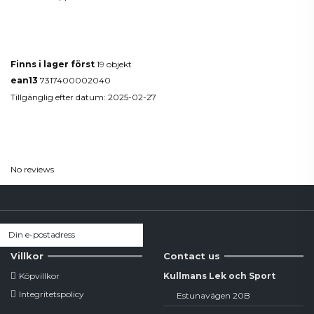
Produktdetaljer
Finns i lager först
19 objekt
ean13
7317400002040
Tillgänglig efter datum:
2025-02-27
Reviews
(0)
No reviews
Villkor
Contact us
Köpvillkor
Kullmans Lek och Sport
Integritetspolicy
Estunavägen 20B