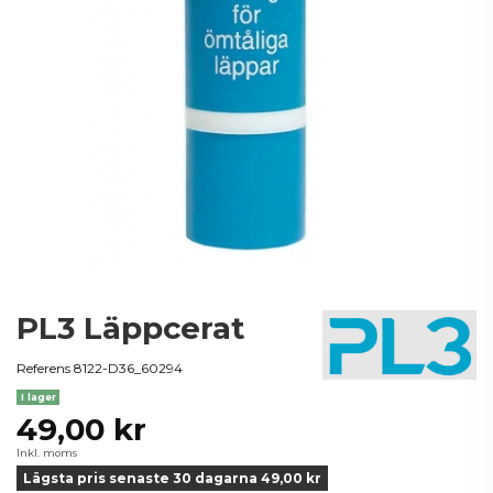
PL3 Läppcerat
Referens
8122-D36_60294
I lager
49,00 kr
Inkl. moms
Lägsta pris senaste 30 dagarna 49,00 kr