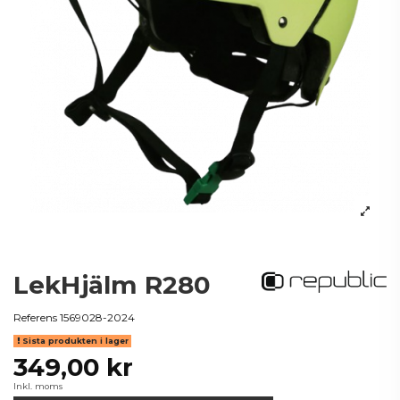
LekHjälm R280
Referens
1569028-2024
Sista produkten i lager
349,00 kr
Inkl. moms