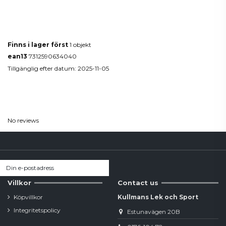
Produktdetaljer
Finns i lager först
1 objekt
ean13
7312590634040
Tillgänglig efter datum:
2025-11-05
Reviews
(0)
No reviews
Villkor
Contact us
Köpvillkor
Kullmans Lek och Sport
Integritetspolicy
Estunavägen 20B