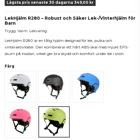
Lägsta pris senaste 30 dagarna 349,00 kr
LekHjälm R280 – Robust och Säker Lek-/Vinterhjälm för
Barn
Trygg. Varm. Lekvänlig.
LekHjälm R280 är en tålig hjälm designad för lek, pulka och
vinteraktiviteter. Den kombinerar ett hårt ABS-skal med mjukt EPS-
skum på insidan, vilket ger bra skydd och komfort under lek i snön.
Färg
Vit
Svart
Blå
Rosa
Lime