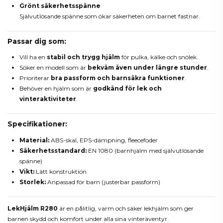
Grönt säkerhetsspänne
Självutlösande spänne som ökar säkerheten om barnet fastnar.
Passar dig som:
Vill ha en
stabil och trygg hjälm
för pulka, kälke och snölek.
Söker en modell som är
bekväm även under längre stunder
.
Prioriterar
bra passform och barnsäkra funktioner
.
Behöver en hjälm som är
godkänd för lek och
vinteraktiviteter
.
Specifikationer:
Material:
ABS-skal, EPS-dämpning, fleecefoder
Säkerhetsstandard:
EN 1080 (barnhjälm med självutlösande
spänne)
Vikt:
Lätt konstruktion
Storlek:
Anpassad för barn (justerbar passform)
LekHjälm R280
är en pålitlig, varm och säker lekhjälm som ger
barnen skydd och komfort under alla sina vinteräventyr.