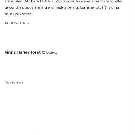
ärmsluten. Att bära Bolt Full Zip-toppen före eller efter träning, eller
under din uppvärmning eller nedvarvning, kommer att hålla dina
muskler varma.
408037-8100
Produktdetaljer
Finns i lager först
10 objekt
Reviews
(0)
No reviews
Kunder som köpt denna produkt
köpte också: