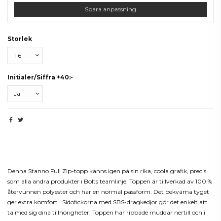
Spara anpassning
Storlek
Initialer/Siffra +40:-
Beskrivning
Denna Stanno Full Zip-topp känns igen på sin rika, coola grafik, precis
som alla andra produkter i Bolts teamlinje. Toppen är tillverkad av 100 %
återvunnen polyester och har en normal passform. Det bekväma tyget
ger extra komfort. Sidofickorna med SBS-dragkedjor gör det enkelt att
ta med sig dina tillhörigheter. Toppen har ribbade muddar nertill och i