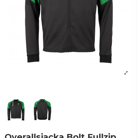
Overallsjacka Bolt Fullzip