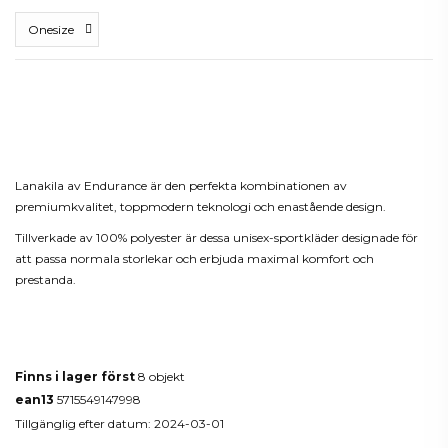
Beskrivning
Lanakila av Endurance är den perfekta kombinationen av
premiumkvalitet, toppmodern teknologi och enastående design.
Tillverkade av 100% polyester är dessa unisex-sportkläder designade för
att passa normala storlekar och erbjuda maximal komfort och
prestanda.
Produktdetaljer
Finns i lager först
8 objekt
ean13
5715549147998
Tillgänglig efter datum:
2024-03-01