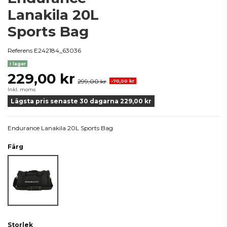
Lanakila 20L
Sports Bag
Referens
E242184_63036
I lager
229,00 kr
299,00 kr
-70,00 kr
Inkl. moms
Lägsta pris senaste 30 dagarna 229,00 kr
Endurance Lanakila 20L Sports Bag
Färg
Svart
Storlek