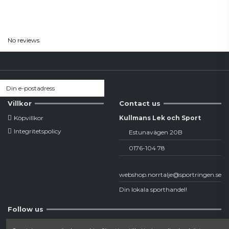
Reviews
(0)
No reviews
Villkor
Contact us
Köpvillkor
Kullmans Lek och Sport
Integritetspolicy
Estunavägen 20B
0176-104 78
webshop.norrtalje@sportringen.se
Din lokala sporthandel!
Follow us