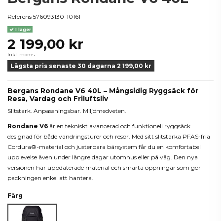
Referens
576093130-10161
I lager
2 199,00 kr
Inkl. moms
Lägsta pris senaste 30 dagarna 2 199,00 kr
Bergans Rondane V6 40L – Mångsidig Ryggsäck för
Resa, Vardag och Friluftsliv
Slitstark. Anpassningsbar. Miljömedveten.
Rondane V6
är en tekniskt avancerad och funktionell ryggsäck
designad för både vandringsturer och resor. Med sitt slitstarka PFAS-fria
Cordura®-material och justerbara bärsystem får du en komfortabel
upplevelse även under längre dagar utomhus eller på väg. Den nya
versionen har uppdaterade material och smarta öppningar som gör
packningen enkel att hantera.
Färg
Svart