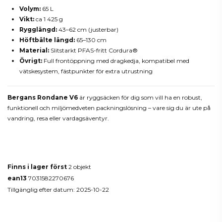
Volym:
65 L
Vikt:
ca 1 425 g
Rygglängd:
43–62 cm (justerbar)
Höftbälte längd:
65–130 cm
Material:
Slitstarkt PFAS-fritt Cordura®
Övrigt:
Full frontöppning med dragkedja, kompatibel med
vätskesystem, fästpunkter för extra utrustning
Bergans Rondane V6
är ryggsäcken för dig som vill ha en robust,
funktionell och miljömedveten packningslösning – vare sig du är ute på
vandring, resa eller vardagsäventyr.
Produktdetaljer
Finns i lager först
2 objekt
ean13
7031582270676
Tillgänglig efter datum:
2025-10-22
Reviews
(0)