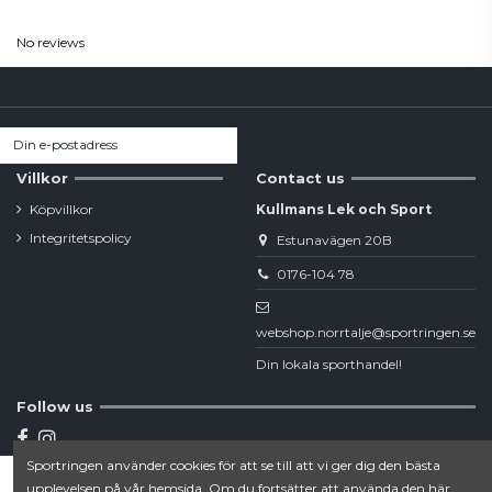
No reviews
Villkor
Contact us
Köpvillkor
Kullmans Lek och Sport
Integritetspolicy
Estunavägen 20B
0176-104 78
webshop.norrtalje@sportringen.se
Din lokala sporthandel!
Follow us
Sportringen använder cookies för att se till att vi ger dig den bästa
Newsletter
upplevelsen på vår hemsida. Om du fortsätter att använda den här
Lägg till i varukorgen