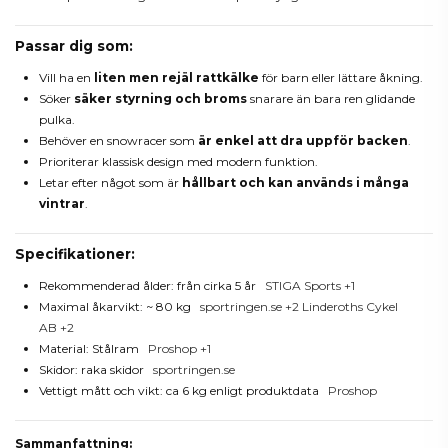
Passar dig som:
Vill ha en
liten men rejäl rattkälke
för barn eller lättare åkning.
Söker
säker styrning och broms
snarare än bara ren glidande
pulka.
Behöver en snowracer som
är enkel att dra uppför backen
.
Prioriterar klassisk design med modern funktion.
Letar efter något som är
hållbart och kan används i många
vintrar
.
Specifikationer:
Rekommenderad ålder: från cirka 5 år
STIGA Sports
+1
Maximal åkarvikt: ~ 80 kg
sportringen.se
+2
Linderoths Cykel
AB
+2
Material: Stålram
Proshop
+1
Skidor: raka skidor
sportringen.se
Vettigt mått och vikt: ca 6 kg enligt produktdata
Proshop
Sammanfattning: