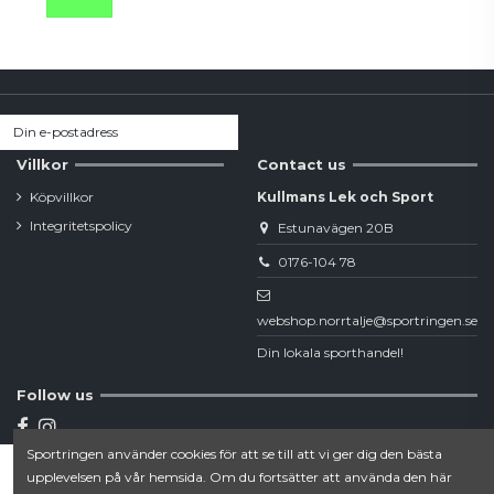
Villkor
Contact us
Köpvillkor
Kullmans Lek och Sport
Integritetspolicy
Estunavägen 20B
0176-104 78
webshop.norrtalje@sportringen.se
Din lokala sporthandel!
Follow us
Sportringen använder cookies för att se till att vi ger dig den bästa
Newsletter
upplevelsen på vår hemsida. Om du fortsätter att använda den här
Lägg till i varukorgen