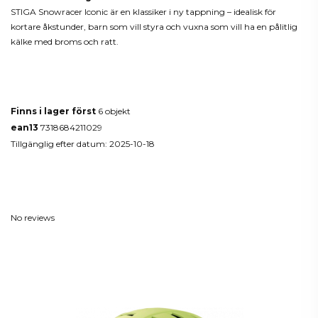
STIGA Snowracer Iconic är en klassiker i ny tappning – idealisk för
kortare åkstunder, barn som vill styra och vuxna som vill ha en pålitlig
kälke med broms och ratt.
Produktdetaljer
Finns i lager först
6 objekt
ean13
7318684211029
Tillgänglig efter datum:
2025-10-18
Reviews
(0)
No reviews
Du kanske också gillar