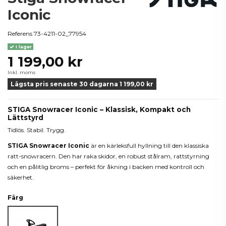
Iconic
Referens
73-4211-02_77954
I lager
1 199,00 kr
Inkl. moms
Lägsta pris senaste 30 dagarna 1 199,00 kr
STIGA Snowracer Iconic – Klassisk, Kompakt och
Lättstyrd
Tidlös. Stabil. Trygg.
STIGA Snowracer Iconic
är en kärleksfull hyllning till den klassiska
ratt-snowracern. Den har raka skidor, en robust stålram, rattstyrning
och en pålitlig broms – perfekt för åkning i backen med kontroll och
säkerhet.
Färg
Graphite Grå/Svart