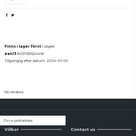
Produktdetaljer
Finns i lager först
1 objekt
ean13
8057551624416
Tillgänglig efter datum:
2024-01-09
Reviews
(0)
No reviews
Villkor
Contact us