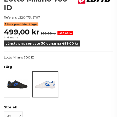
ID
Referens
L220473_61197
Sista produkten i lager
499,00 kr
899,00 kr
-400,00 kr
Inkl. moms
Lägsta pris senaste 30 dagarna 499,00 kr
Lotto Milano 700 ID
Färg
Svart
Vit/Blå
Storlek