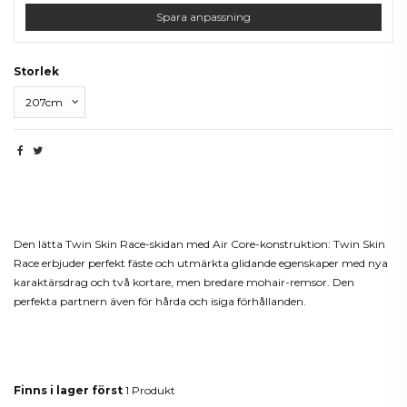
Spara anpassning
Storlek
Beskrivning
Den lätta Twin Skin Race-skidan med Air Core-konstruktion: Twin Skin
Race erbjuder perfekt fäste och utmärkta glidande egenskaper med nya
karaktärsdrag och två kortare, men bredare mohair-remsor. Den
perfekta partnern även för hårda och isiga förhållanden.
Produktdetaljer
Finns i lager först
1 Produkt