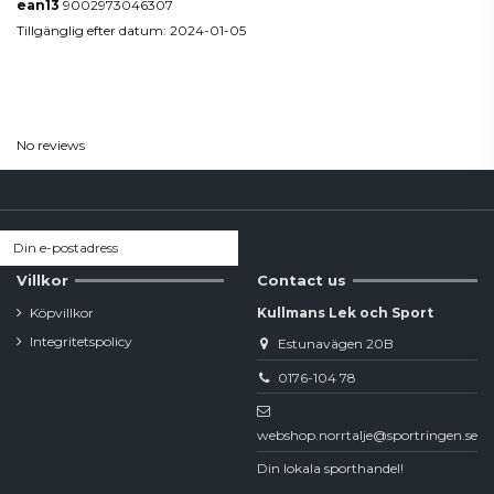
ean13
9002973046307
Tillgänglig efter datum:
2024-01-05
Reviews
(0)
No reviews
Villkor
Contact us
Köpvillkor
Kullmans Lek och Sport
Integritetspolicy
Estunavägen 20B
0176-104 78
webshop.norrtalje@sportringen.se
Din lokala sporthandel!