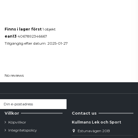
Produktdetaljer
Finns i lager först
1 objekt
ean13
4067892346667
Tillgänglig efter datum:
2025-01-27
Reviews
(0)
No reviews
Villkor
Contact us
Köpvillkor
Kullmans Lek och Sport
Integritetspolicy
Estunavägen 20B