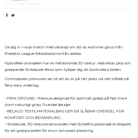
Beskrivning
Ge dig in i varje match med vetskap om att du kommer göra mål i
Predator League-fotbollsskorna från adidas.
Hybridfeel-ovandelen har en heltäckande 3D-textur, nedvikbar plös och
greppande Strikescale-fenor som hjälper dig att kontrollera bollen.
Controlplate-yttersulan ser till att du är på rätt plats vid rätt tillfälle på
flera olika underlag.
- FIRM GROUND: Yttersula designad för optimalt grepp på fast mark
(torrt naturligt gräs) Ovandel detaljer:
- BELAGD TEXTILMATERIALBAS GER EN SLÅBAR OVERDEL FÖR
KOMFORT OCH BEHANDLING
- Strikescale: 3D-texturerad ovandel med Strikefins placerade strategiskt
för att greppa bollen för snurr och exakt placering.