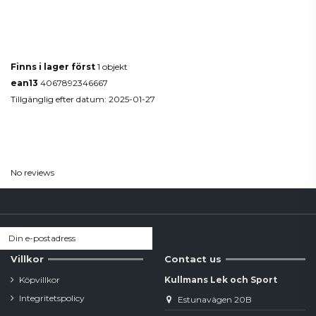
Produktdetaljer
Finns i lager först
1 objekt
ean13
4067892346667
Tillgänglig efter datum:
2025-01-27
Reviews
(0)
No reviews
Villkor
Contact us
Köpvillkor
Kullmans Lek och Sport
Integritetspolicy
Estunavägen 20B