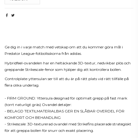
Beskrivning
Ge dig in i varje match med vetskap om att du kommer göra mål i
Predator League-fotbollsskorna från adidas.
Hybridfeel-ovandelen har en heltäckande 3D-textur, nedvikbar plös och
greppande Strikescale-fenor som hjälper dig att kontrollera bollen.
Controlplate-yttersulan ser till att du är på rätt plats vid rätt tillfälle på
flera olika underlag.
- FIRM GROUND: Yttersula designad för optimalt grepp på fast mark
(torrt naturligt gräs) Ovandel detaljer:
- BELAGD TEXTILMATERIALBAS GER EN SLÅBAR OVERDEL FÖR
KOMFORT OCH BEHANDLING
- Strikescale: 3D-texturerad ovandel med Strikefins placerade strategiskt
för att greppa bollen för snurr och exakt placering.