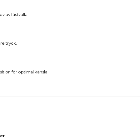
v av fästvalla.
re tryck.
tion för optimal känsla.
er