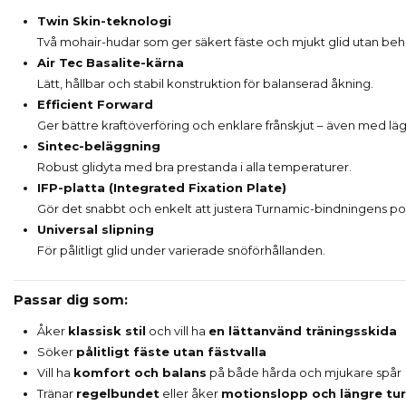
Twin Skin-teknologi
Två mohair-hudar som ger säkert fäste och mjukt glid utan beho
Air Tec Basalite-kärna
Lätt, hållbar och stabil konstruktion för balanserad åkning.
Efficient Forward
Ger bättre kraftöverföring och enklare frånskjut – även med läg
Sintec-beläggning
Robust glidyta med bra prestanda i alla temperaturer.
IFP-platta (Integrated Fixation Plate)
Gör det snabbt och enkelt att justera Turnamic-bindningens posi
Universal slipning
För pålitligt glid under varierade snöförhållanden.
Passar dig som:
Åker
klassisk stil
och vill ha
en lättanvänd träningsskida
Söker
pålitligt fäste utan fästvalla
Vill ha
komfort och balans
på både hårda och mjukare spår
Tränar
regelbundet
eller åker
motionslopp och längre tur