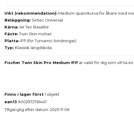
Vikt (rekommendation):
Medium-spännkurva för åkare med norm
Beläggning:
Sintec Universal
Kärna:
Air Tec Basalite
Fäste:
Twin Skin mohair
Platta:
IFP (för Turnamic-bindningar)
Typ:
Klassisk längdskida
Fischer Twin Skin Pro Medium IFP
är valet för dig som vill ha e
Finns i lager först
1 objekt
ean13
9002972761447
Tillgänglig efter datum:
2025-11-06