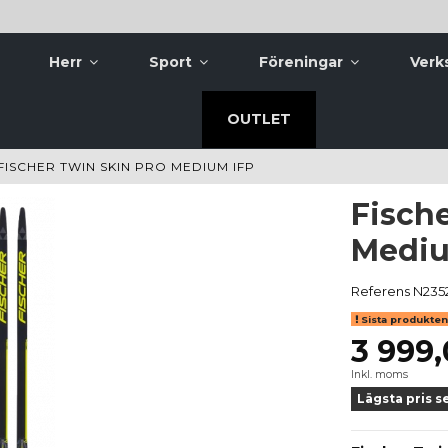
Herr
Sport
Föreningar
Verk
OUTLET
FISCHER TWIN SKIN PRO MEDIUM IFP
Fisch
Mediu
Referens
N235
Sista produkten 
3 999,
Inkl. moms
Lägsta pris s