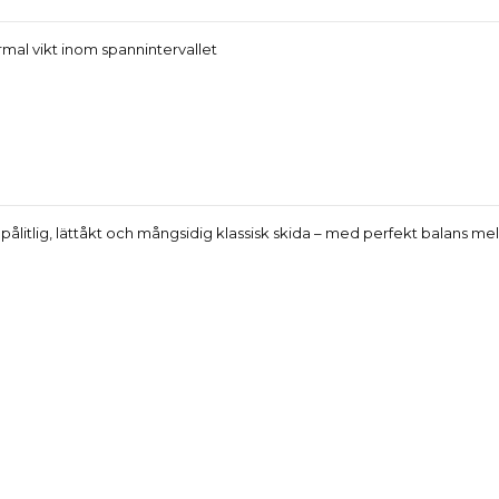
al vikt inom spannintervallet
n pålitlig, lättåkt och mångsidig klassisk skida – med perfekt balans me
Produktdetaljer
Reviews
(0)