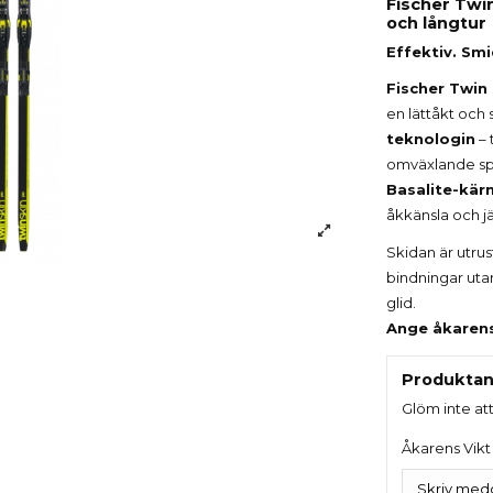
Fischer Twin
och långtur
Effektiv. Smid
Fischer Twin
en lättåkt och 
teknologin
– 
omväxlande spå
Basalite-kär
åkkänsla och jä
Skidan är utr
bindningar utan
glid.
Ange åkarens 
Produktan
Glöm inte at
Åkarens Vikt