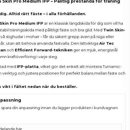
 Skin Pro Medium IFP – Pålitlig prestanda för träning
ig. Alltid rätt fäste – i alla förhållanden.
 Skin Pro Medium IFP
är en klassisk längdskida för dig som vill ha
stabil träningsskida med pålitligt fäste och bra glid. Med
Twin Skin-
två stighudar i mohair – får du säkert grepp även på isiga eller
r, utan att behöva använda fästvalla. Den lättviktiga
Air Tec
nan
och
Efficient Forward-tekniken
ger en mjuk, energisnål
mn kraftöverföring i varje steg.
ustad med
IFP-platta
, vilket gör det enkelt att montera Turnamic-
 verktyg och justera positionen för perfekt balans mellan fäste och
vikt i fältet nedan när du beställer.
passning
t spara din anpassning innan du lägger produkten i kundvagnen