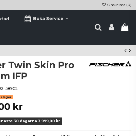
Önskelista (
0
)
Boka Service
stad
er Twin Skin Pro
m IFP
22_58902
i lager
00 kr
enaste 30 dagarna 3 999,00 kr