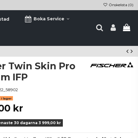
Önskelista (
0
)
Boka Service
stad
er Twin Skin Pro
m IFP
22_58902
i lager
00 kr
enaste 30 dagarna 3 999,00 kr