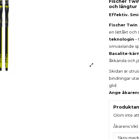
Fischer Twin
och långtur
Effektiv. Smid
Fischer Twin
en lättåkt och 
teknologin
– 
omväxlande spå
Basalite-kär
åkkänsla och jä
Skidan är utr
bindningar utan
glid.
Ange åkarens 
Produktan
Glöm inte at
Åkarens Vikt