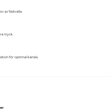
v av fästvalla.
re tryck.
tion för optimal känsla.
er