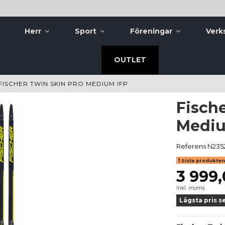
Herr
Sport
Föreningar
Verk
OUTLET
FISCHER TWIN SKIN PRO MEDIUM IFP
Fisch
Mediu
Referens
N235
Sista produkten 
3 999,
Inkl. moms
Lägsta pris s