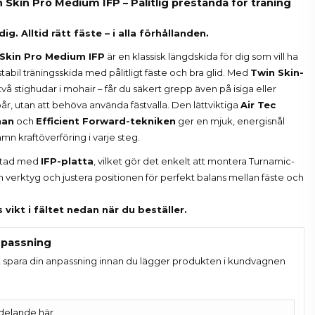
 Skin Pro Medium IFP – Pålitlig prestanda för träning
ig. Alltid rätt fäste – i alla förhållanden.
 Skin Pro Medium IFP
är en klassisk längdskida för dig som vill ha
stabil träningsskida med pålitligt fäste och bra glid. Med
Twin Skin-
två stighudar i mohair – får du säkert grepp även på isiga eller
r, utan att behöva använda fästvalla. Den lättviktiga
Air Tec
nan
och
Efficient Forward-tekniken
ger en mjuk, energisnål
mn kraftöverföring i varje steg.
ustad med
IFP-platta
, vilket gör det enkelt att montera Turnamic-
 verktyg och justera positionen för perfekt balans mellan fäste och
vikt i fältet nedan när du beställer.
passning
t spara din anpassning innan du lägger produkten i kundvagnen