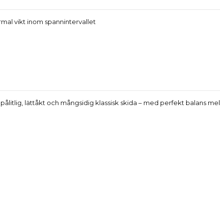
al vikt inom spannintervallet
n pålitlig, lättåkt och mångsidig klassisk skida – med perfekt balans me
Produktdetaljer
Reviews
(0)