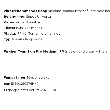
Vikt (rekommendation):
Medium-spännkurva för åkare med norm
Beläggning:
Sintec Universal
Kärna:
Air Tec Basalite
Fäste:
Twin Skin mohair
Platta:
IFP (för Turnamic-bindningar)
Typ:
Klassisk längdskida
Fischer Twin Skin Pro Medium IFP
är valet för dig som vill ha e
Finns i lager först
1 objekt
ean13
9002972761447
Tillgänglig efter datum:
2025-11-06