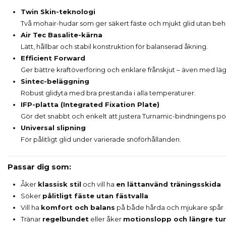
Twin Skin-teknologi
Två mohair-hudar som ger säkert fäste och mjukt glid utan beho
Air Tec Basalite-kärna
Lätt, hållbar och stabil konstruktion för balanserad åkning.
Efficient Forward
Ger bättre kraftöverföring och enklare frånskjut – även med läg
Sintec-beläggning
Robust glidyta med bra prestanda i alla temperaturer.
IFP-platta (Integrated Fixation Plate)
Gör det snabbt och enkelt att justera Turnamic-bindningens posi
Universal slipning
För pålitligt glid under varierade snöförhållanden.
Passar dig som:
Åker
klassisk stil
och vill ha
en lättanvänd träningsskida
Söker
pålitligt fäste utan fästvalla
Vill ha
komfort och balans
på både hårda och mjukare spår
Tränar
regelbundet
eller åker
motionslopp och längre tur