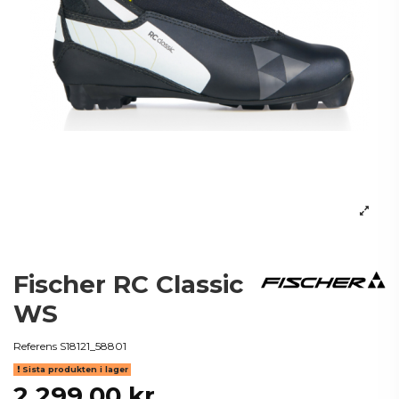
Fischer RC Classic
WS
Referens
S18121_58801
Sista produkten i lager
2 299,00 kr