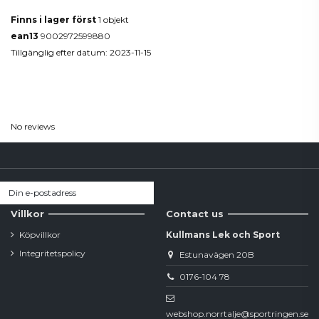
Finns i lager först
1 objekt
ean13
9002972599880
Tillgänglig efter datum:
2023-11-15
Reviews
(0)
No reviews
Villkor
Contact us
Köpvillkor
Kullmans Lek och Sport
Integritetspolicy
Estunavägen 20B
0176-104 78
webshop.norrtalje@sportringen.se