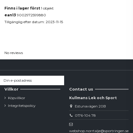
Finns i lager först
1 objekt
ean13
9002972599880
Tillgänglig efter datum:
2023-11-15
Reviews
(0)
No reviews
Villkor
Contact us
Köpvillkor
Kullmans Lek och Sport
Integritetspolicy
Estunavägen 20B
0176-104 78
webshop.norrtalje@sportringen.se