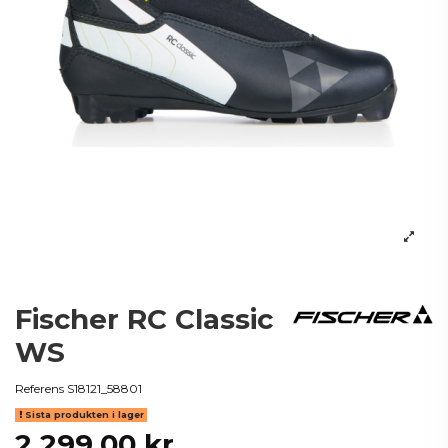
Fischer RC Classic
WS
Referens
S18121_58801
Sista produkten i lager
2 299,00 kr