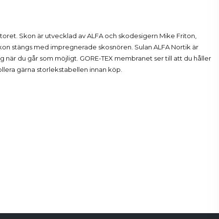
ntoret. Skon är utvecklad av ALFA och skodesigern Mike Friton,
 Skon stängs med impregnerade skosnören. Sulan ALFA Nortik är
a steg när du går som möjligt. GORE-TEX membranet ser till att du håller
ollera gärna storlekstabellen innan köp.