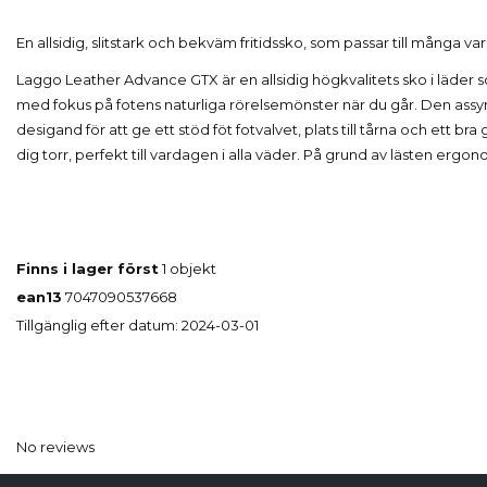
En allsidig, slitstark och bekväm fritidssko, som passar till många var
Laggo Leather Advance GTX är en allsidig högkvalitets sko i läder 
med fokus på fotens naturliga rörelsemönster när du går. Den ass
desigand för att ge ett stöd föt fotvalvet, plats till tårna och ett br
dig torr, perfekt till vardagen i alla väder. På grund av lästen erg
Finns i lager först
1 objekt
ean13
7047090537668
Tillgänglig efter datum:
2024-03-01
No reviews