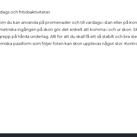
dags och fritidsaktiviteter.
som du kan använda på promenader och till vardags i stan eller på ko
ymetriska ingången på skon gör det enkelt att komma i och ur skon.
a grepp på hårda underlag. Allt för att du skall få ett så stabilt och br
onomiska passform som följer foten kan skon upplevas något stor. Kontr
Produktdetaljer
Reviews
(0)