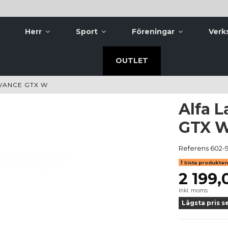
Herr
Sport
Föreningar
Verk
OUTLET
VANCE GTX W
Alfa 
GTX 
Referens
602-9
Sista produkten 
2 199,
Inkl. moms
Lägsta pris s