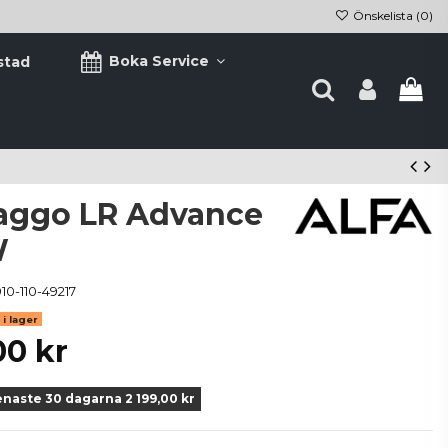
Önskelista (
0
)
Boka Service
stad
Laggo LR Advance
W
10-110-49217
i lager
00 kr
enaste 30 dagarna 2 199,00 kr