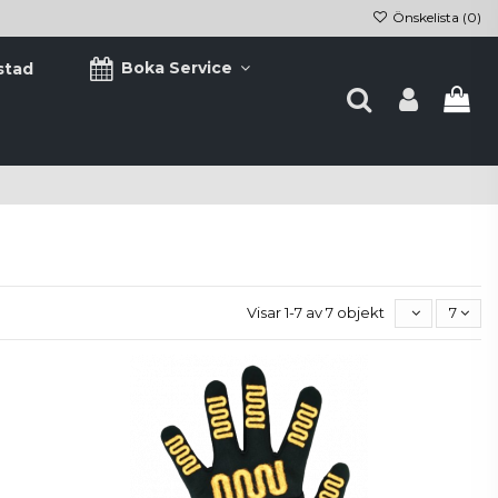
Önskelista (
0
)
Boka Service
stad
Visar 1-7 av 7 objekt
7